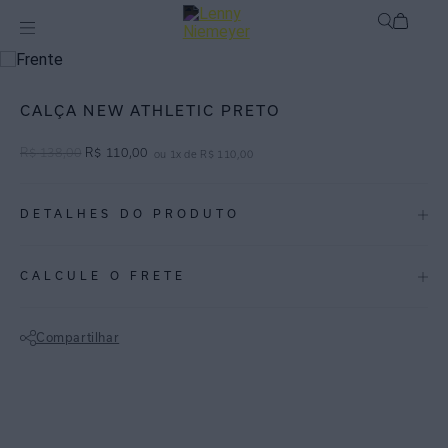
mix-and-match
Bottom
CALÇA NEW ATHLETIC PRETO
R$
138
,
00
R$
110
,
00
ou
1
x de
R$
110
,
00
DETALHES DO PRODUTO
REF:
CA070LB.004
CALCULE O FRETE
Calça básica com costura embutida que proporciona maior conforto.
Indicada também para a prática de esportes. Lycra com proteção UV
Compartilhar
FPU 50+.
Não sei meu CEP
ESPECIFICAÇÕES
COLEÇÃO
:
Basica
COMPOSIÇÃO
:
84% Poliamida 16% Elastano