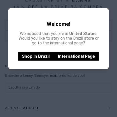
CADASTRE-SE E
GANHE
15% OFF
NA PRIMEIRA COMPRA
*Cupom não acumulativo com outras promoções e descontos
Welcome!
We noticed that you are in
United States
.
Would you like to stay on the Brazil store or
go to the international page?
CADASTRE-SE
Shop in Brazil
International Page
NOSSAS LOJAS
Encontre a Lenny Niemeyer mais próxima de você
Escolha seu Estado
São Paulo
+
ATENDIMENTO
Rio de Janeiro