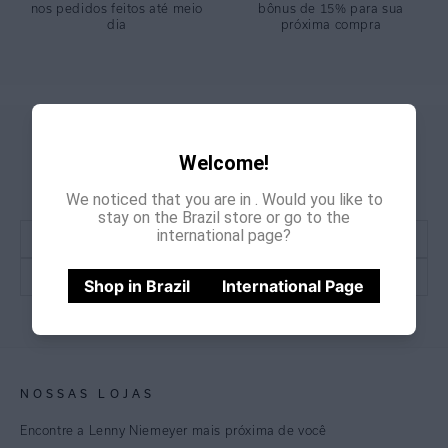
nos pedidos feitos até meio
bônus de 15% para sua
dia
próxima compra
GANHE
CADASTRE-SE E
Welcome!
15% OFF
NA PRIMEIRA COMPRA
*Cupom não acumulativo com outras promoções e descontos
We noticed that you are in
. Would you like to
stay on the Brazil store or go to the
international page?
Shop in Brazil
International Page
CADASTRE-SE
NOSSAS LOJAS
Encontre a Lenny Niemeyer mais próxima de você