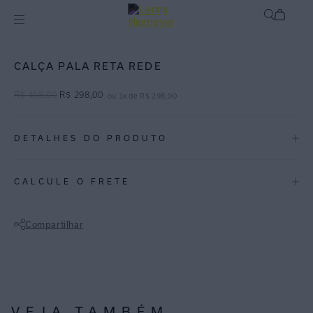
mix-and-match
Bottom
CALÇA PALA RETA REDE
R$
458
,
00
R$
298
,
00
ou
1
x de
R$
298
,
00
DETALHES DO PRODUTO
REF:
48111065.3947
CALCULE O FRETE
ESPECIFICAÇÕES
COLEÇÃO
:
Inverno 2026
Compartilhar
COMPOSIÇÃO
:
82% Poliamida 18%elastano
Não sei meu CEP
VEJA TAMBÉM