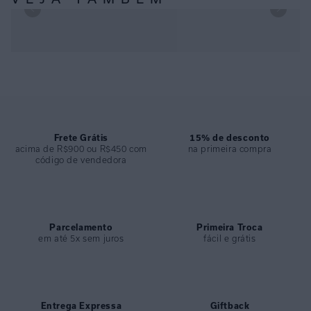
TOP RETO ALCA FORMENTERA E CALCA PALA RETA FORMENTERA
Frete Grátis
15% de desconto
acima de R$900 ou R$450 com
na primeira compra
código de vendedora
Parcelamento
Primeira Troca
em até 5x sem juros
fácil e grátis
Entrega Expressa
Giftback