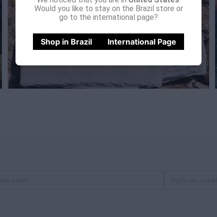
Would you like to stay on the Brazil store or
go to the international page?
Shop in Brazil
International Page