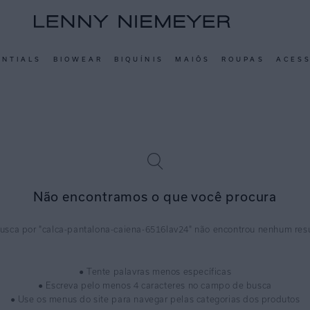
ENTIALS
BIOWEAR
BIQUÍNIS
MAIÔS
ROUPAS
ACES
Não encontramos o que você procura
calca-pantalona-caiena-6516lav24
● Tente palavras menos específicas
● Escreva pelo menos 4 caracteres no campo de busca
● Use os menus do site para navegar pelas categorias dos produtos