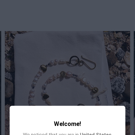
Welcome!
We noticed that you are in
United States
.