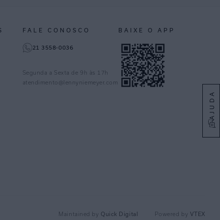
S
FALE CONOSCO
BAIXE O APP
21 3558-0036
Segunda a Sexta de 9h às 17h
atendimento@lennyniemeyer.com
AJUDA
Quick Digital
VTEX
Maintained by
Powered by