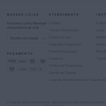
NOSSAS LOJAS
ATENDIMENTO
INS
Contato
A Mar
Encontre a Lenny Niemeyer
mais próxima de você
Trocas e Devoluções
Lojas
Termos de Uso
Multi
Escolha seu Estado
Perguntas Frequentes
Intern
São Paulo
Personal Shoppper
Blog 
PAGAMENTO
Rio de Janeiro
Cashback
Traba
Política de Privacidade
Minas Gerais
Gestão de Cookies
Espírito Santo
Canal de Atendimento aos Títulares d
Bahia
Pernambuco
© Copyright 2018 | Lenny Niemeyer - Razão Social Lny 2005 Indústria De Roupas 
Distrito Federal