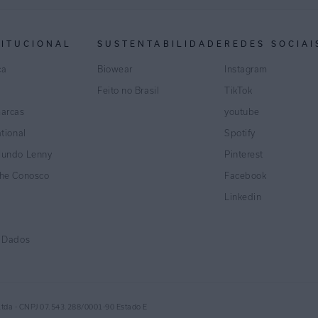
TITUCIONAL
SUSTENTABILIDADE
REDES SOCIAI
ca
Biowear
Instagram
Feito no Brasil
TikTok
marcas
youtube
ational
Spotify
Mundo Lenny
Pinterest
lhe Conosco
Facebook
Linkedin
e Dados
Ltda - CNPJ 07.543.288/0001-90 Estado E