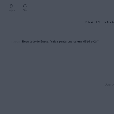
Lojas
Sac
NEW IN
ESS
calca-pantalona-caiena-6516lav24
Home >