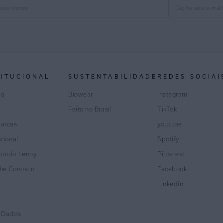
TITUCIONAL
SUSTENTABILIDADE
REDES SOCIAI
ca
Biowear
Instagram
Feito no Brasil
TikTok
marcas
youtube
ational
Spotify
Mundo Lenny
Pinterest
lhe Conosco
Facebook
Linkedin
e Dados