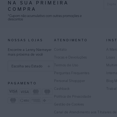
NA SUA PRIMEIRA
COMPRA
*Cupom não acumulativo com outras promoções e
descontos
NOSSAS LOJAS
ATENDIMENTO
INS
Contato
A Mar
Encontre a Lenny Niemeyer
mais próxima de você
Trocas e Devoluções
Lojas
Termos de Uso
Multi
Escolha seu Estado
Perguntas Frequentes
Intern
São Paulo
Personal Shoppper
Blog 
PAGAMENTO
Rio de Janeiro
Cashback
Traba
Política de Privacidade
Minas Gerais
Gestão de Cookies
Espírito Santo
Canal de Atendimento aos Títulares d