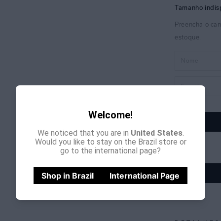
Welcome!
We noticed that you are in
United States
.
Would you like to stay on the Brazil store or
go to the international page?
Shop in Brazil
International Page