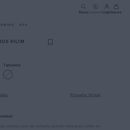
Busca
Cashback
Login
Sacola
SÓRIOS
OFF
BOS KILIM
Tamanho:
idas
Provador Virtual