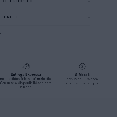
 DO PRODUTO
.3869
O FRETE
a vem com uma coloração sofisticada em tons neutros
to em peças localizadas.
r
texturizada. Com acessórios de tubos em metal no banho
P
em ajuste, toda dupla em lycra garantindo um acabamento
ável. Uma peça contemporânea que combina elegância e
deal para ocasiões de praia mais descontraídas.
CAÇÕES
Entrega Expressa
Giftback
Inverno 2025
nos pedidos feitos até meio dia.
bônus de 15% para
Consulte a disponibilidade para
sua próxima compra
ÇÃO
:
86% Poliamida 14% Elastano
seu cep.