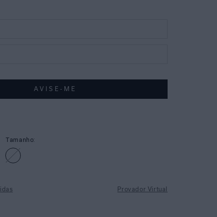
Tamanho:
idas
Provador Virtual