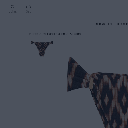
Lojas
Sac
NEW IN
ESS
mix-and-match
Bottom