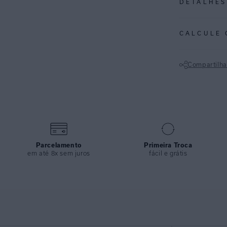
DETALHES
REF:
48110631
CALCULE 
KILIM: A estamp
sobre fundo pre
Compartilha
Calça em lycra 
Não sei meu CE
ouro que permit
clean e confort
versatilidade, i
ESPECIFI
Parcelamento
Primeira Troca
COLEÇÃO
:
em até 8x sem juros
fácil e grátis
COMPOSI