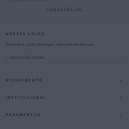
CADASTRE-SE
NOSSAS LOJAS
Encontre a Lenny Niemeyer mais próxima de você
Escolha seu Estado
São Paulo
+
ATENDIMENTO
Rio de Janeiro
Minas Gerais
Contato
+
INSTITUCIONAL
Trocas e Devoluções
Espirito Santo
Termos de Uso
A Marca
+
PAGAMENTOS
Bahia
Perguntas Frequentes
Lojas
Pernambuco
Personal Shoppper
Multimarcas