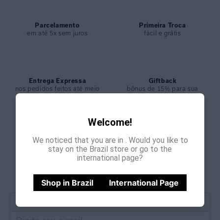
Parcelamento
Primeira Troca
em até 5x sem juros
fácil e grátis
Entrega Expressa
Giftback
nos pedidos feitos até meio
bônus de 15% para sua
dia
próxima compra
Welcome!
We noticed that you are in
. Would you like to
stay on the Brazil store or go to the
GANHE
CADASTRE-SE E
international page?
15% OFF
NA PRIMEIRA COMPRA
*Cupom não acumulativo com outras promoções e descontos
Shop in Brazil
International Page