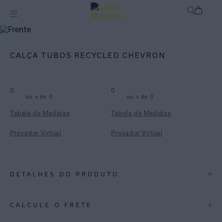
mix-and-match
Bottom
CALÇA TUBOS RECYCLED CHEVRON
0
0
ou
x de
0
ou
x de
0
Tabela de Medidas
Tabela de Medidas
Provador Virtual
Provador Virtual
DETALHES DO PRODUTO
REF:
48110248.3826
CALCULE O FRETE
CHEVRON: Uma estampa clássica de verão, o Chevron surge em um