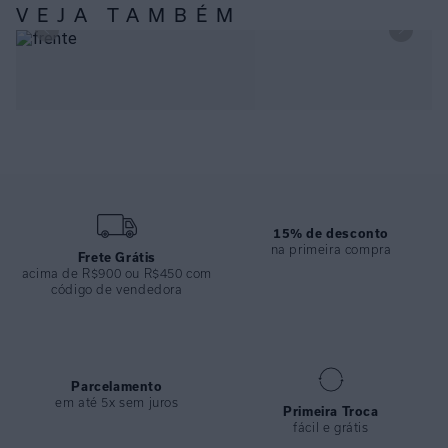
ESPECIFICAÇÕES
VEJA TAMBÉM
COLEÇÃO
:
Inverno 2024
COMPOSIÇÃO
:
82% Poliamida 18%elastano
TOP LENÇO RECYCLED FALÉSIAS E CALÇA TUBOS RECYCLED
FALÉSIAS
15% de desconto
na primeira compra
Frete Grátis
acima de R$900 ou R$450 com
código de vendedora
Parcelamento
em até 5x sem juros
Primeira Troca
fácil e grátis