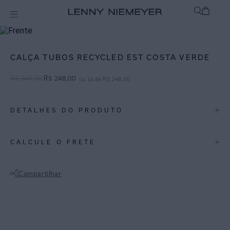
mix-and-match
Bottom
CALÇA TUBOS RECYCLED EST COSTA VERDE
R$
348
,
00
R$
248
,
00
ou
1
x de
R$
248
,
00
DETALHES DO PRODUTO
REF:
48110111.3746
CALCULE O FRETE
COSTA VERDE: Essa estampa abstrata de formas orgânicas em tons
de verde-floresta conta com localizados especiais.
Compartilhar
Calcinha de biquíni estampada com acessórios de tubos dourados
Não sei meu CEP
que permitem ajuste da cobertura da peça. Lycra com proteção UV
FPU 50+.