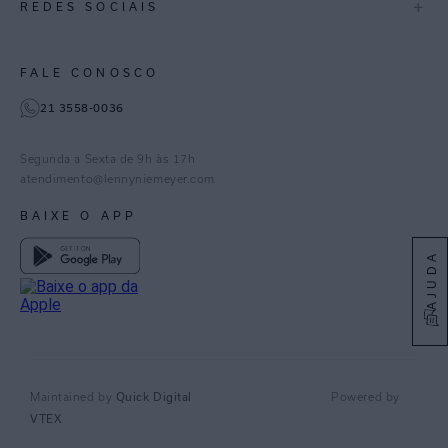
+
REDES SOCIAIS
Goiás
Trabalhe Conosco
Feito no Brasil
Paraná
Gestão de Cookies
Instagram
FALE CONOSCO
TikTok
21 3558-0036
Facebook
Pinterest
Segunda a Sexta de 9h às 17h
Linkedin
atendimento@lennyniemeyer.com
youtube
BAIXE O APP
Spotify
AJUDA
Quick Digital
Maintained by
Powered by
VTEX