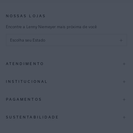
NOSSAS LOJAS
Encontre a Lenny Niemeyer mais próxima de você
Escolha seu Estado
São Paulo
+
ATENDIMENTO
Rio de Janeiro
Minas Gerais
Contato
+
INSTITUCIONAL
Trocas e Devoluções
Espirito Santo
Termos de Uso
A Marca
+
PAGAMENTOS
Bahia
Perguntas Frequentes
Lojas
Pernambuco
Personal Shoppper
Multimarcas
+
SUSTENTABILIDADE
Cashback
International
Distrito Federal
Política de Privacidade
Blog Mundo Lenny
Biowear