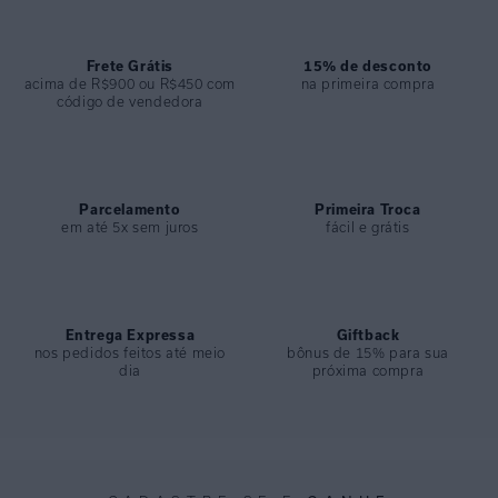
COMPOSIÇÃO
:
82% Poliamida 18%elastano
Frete Grátis
15% de desconto
acima de R$900 ou R$450 com
na primeira compra
código de vendedora
Parcelamento
Primeira Troca
em até 5x sem juros
fácil e grátis
Entrega Expressa
Giftback
nos pedidos feitos até meio
bônus de 15% para sua
dia
próxima compra