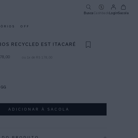
Busca
Cashback
Login
Sacola
SÓRIOS
OFF
BOS RECYCLED EST ITACARÉ
78
,
00
ou
1
x de
R$
178
,
00
GG
ADICIONAR À SACOLA
 DO PRODUTO