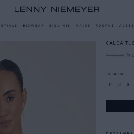
ENTIALS
BIOWEAR
BIQUÍNIS
MAIÔS
ROUPAS
ACES
CALÇA TU
R$
348
,
00
R$
1
Tamanho
P
M
G
DETALHES