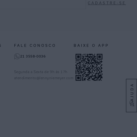
CADASTRE-SE
S
FALE CONOSCO
BAIXE O APP
21 3558-0036
Segunda a Sexta de 9h às 17h
atendimento@lennyniemeyer.com
AJUDA