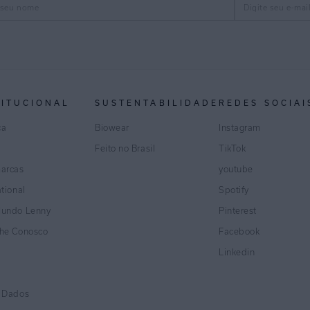
TITUCIONAL
SUSTENTABILIDADE
REDES SOCIAI
ca
Biowear
Instagram
Feito no Brasil
TikTok
marcas
youtube
ational
Spotify
Mundo Lenny
Pinterest
lhe Conosco
Facebook
Linkedin
e Dados