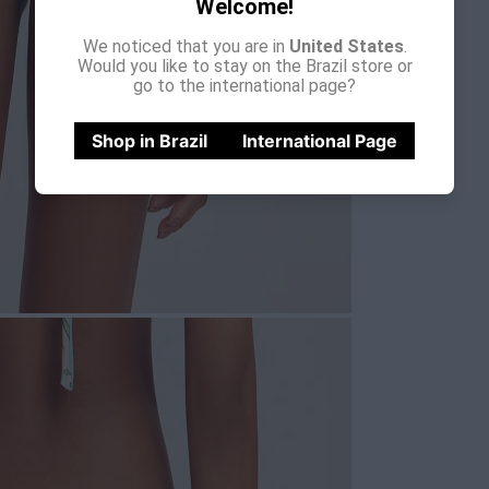
Welcome!
We noticed that you are in
United States
.
Would you like to stay on the Brazil store or
go to the international page?
Shop in Brazil
International Page