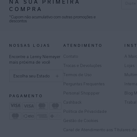
NA SUA PRIMEIRA
COMPRA
*Cupom não acumulativo com outras promoções e
descontos
NOSSAS LOJAS
ATENDIMENTO
INS
Contato
A Mar
Encontre a Lenny Niemeyer
mais próxima de você
Trocas e Devoluções
Lojas
Termos de Uso
Multi
Escolha seu Estado
Perguntas Frequentes
Intern
São Paulo
Personal Shoppper
Blog 
PAGAMENTO
Rio de Janeiro
Cashback
Traba
Política de Privacidade
Minas Gerais
Gestão de Cookies
Espírito Santo
Canal de Atendimento aos Títulares d