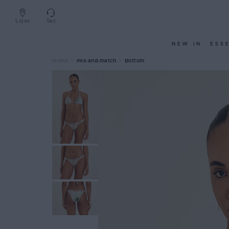
Lojas
Sac
NEW IN
ESS
mix-and-match
Bottom