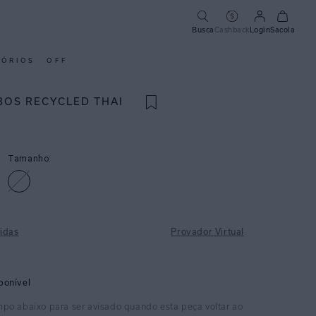
Busca
Cashback
Login
Sacola
SÓRIOS
OFF
BOS RECYCLED THAI
Tamanho:
idas
Provador Virtual