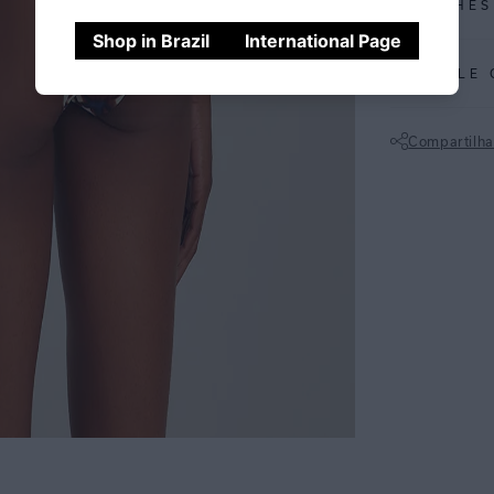
DETALHES
Shop in Brazil
International Page
REF:
48110228
CALCULE 
Thai: a estampa
em um design de
Compartilha
Calça com acess
Não sei meu CE
maior conforto d
acabamento clea
possui proteção
ESPECIFI
COLEÇÃO
:
COMPOSI