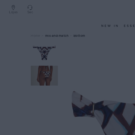
Lojas
Sac
NEW IN
ESS
mix-and-match
Bottom