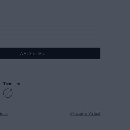
Tamanho:
idas
Provador Virtual