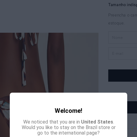
Welcome!
We noticed that you are in
United States
.
Would you like to stay on the Brazil store or
go to the international page?