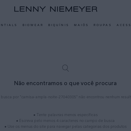
ENTIALS
BIOWEAR
BIQUÍNIS
MAIÔS
ROUPAS
ACES
Não encontramos o que você procura
camisa-ampla-noite-27040305
● Tente palavras menos específicas
● Escreva pelo menos 4 caracteres no campo de busca
● Use os menus do site para navegar pelas categorias dos produtos