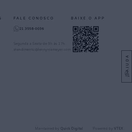
S
FALE CONOSCO
BAIXE O APP
21 3558-0036
Segunda a Sexta de 9h às 17h
atendimento@lennyniemeyer.com
AJUDA
Quick Digital
VTEX
Maintained by
Powered by