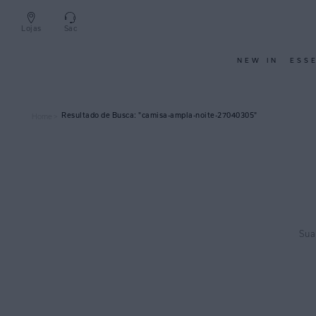
Lojas
Sac
NEW IN
ESS
camisa-ampla-noite-27040305
Home >