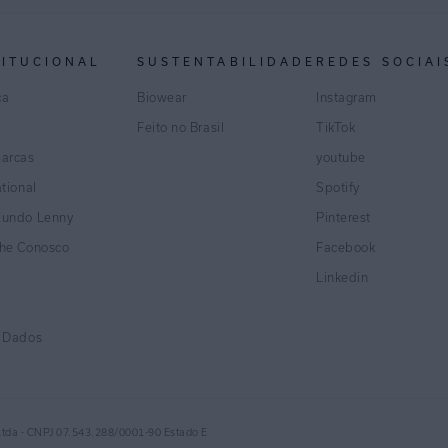
TITUCIONAL
SUSTENTABILIDADE
REDES SOCIAI
ca
Biowear
Instagram
Feito no Brasil
TikTok
marcas
youtube
ational
Spotify
Mundo Lenny
Pinterest
lhe Conosco
Facebook
Linkedin
e Dados
Ltda - CNPJ 07.543.288/0001-90 Estado E