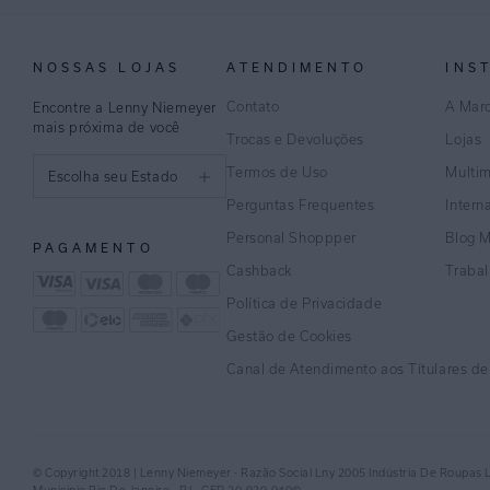
NOSSAS LOJAS
ATENDIMENTO
INS
Contato
A Mar
Encontre a Lenny Niemeyer
mais próxima de você
Trocas e Devoluções
Lojas
Termos de Uso
Multi
Escolha seu Estado
Perguntas Frequentes
Intern
São Paulo
Personal Shoppper
Blog 
PAGAMENTO
Rio de Janeiro
Cashback
Traba
Política de Privacidade
Minas Gerais
Gestão de Cookies
Espírito Santo
Canal de Atendimento aos Títulares d
Bahia
Pernambuco
© Copyright 2018 | Lenny Niemeyer - Razão Social Lny 2005 Indústria De Roupas 
Distrito Federal