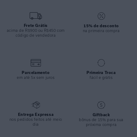
ESPECIFICAÇÕES
COLEÇÃO
:
Inverno 2024
COMPOSIÇÃO
:
100% Viscose
Frete Grátis
15% de desconto
acima de R$900 ou R$450 com
na primeira compra
código de vendedora
Parcelamento
Primeira Troca
em até 5x sem juros
fácil e grátis
Entrega Expressa
Giftback
nos pedidos feitos até meio
bônus de 15% para sua
dia
próxima compra