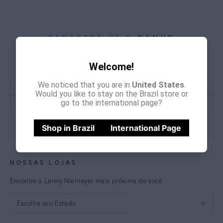
CADASTRE-SE E
GANHE
15% OFF
NA PRIMEIRA COMPRA
*Cupom não acumulativo com outras promoções e descontos
Welcome!
We noticed that you are in
United States
.
Would you like to stay on the Brazil store or
go to the international page?
CADASTRE-SE
Shop in Brazil
International Page
NOSSAS LOJAS
Encontre a Lenny Niemeyer mais próxima de você
Escolha seu Estado