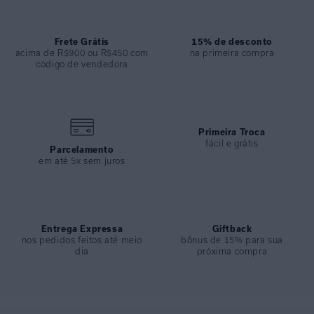
ESPECIFICAÇÕES
COLEÇÃO
:
Inverno 2024
COMPOSIÇÃO
Frete Grátis
:
75%viscose 25% Linho
15% de desconto
acima de R$900 ou R$450 com
na primeira compra
código de vendedora
Primeira Troca
fácil e grátis
Parcelamento
em até 5x sem juros
Entrega Expressa
Giftback
nos pedidos feitos até meio
bônus de 15% para sua
dia
próxima compra