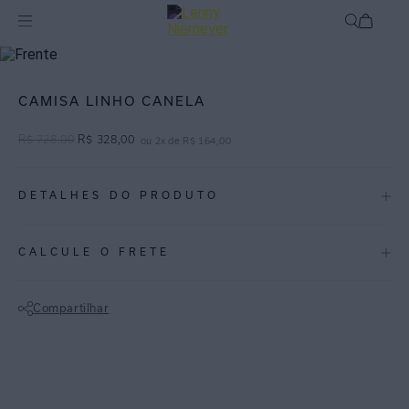
Off
Roupas
CAMISA LINHO CANELA
R$
728
,
00
R$
328
,
00
ou
2
x de
R$
164
,
00
DETALHES DO PRODUTO
REF:
27040094.3759
CALCULE O FRETE
Canela é um tom de vermelho profundo que evoca sofisticação e
conforto à coleção.
Compartilhar
Camisa de linho com modelagem clássica. Uma peça essencial no
Não sei meu CEP
guarda-roupa, pode ser usada em ocasiões mais formais ou como
terceira peça para uma produção que traz modernidade.