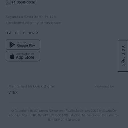
21 3558-0036
Facebook
Pinterest
Segunda a Sexta de 9h às 17h
Linkedin
atendimento@lennyniemeyer.com
youtube
BAIXE O APP
Spotify
AJUDA
Quick Digital
Maintained by
Powered by
VTEX
© Copyright 2018 | Lenny Niemeyer - Razão Social Lny 2005 Indústria De
Roupas Ltda - CNPJ 07.543.288/0001-90 Estado E Municipio Rio De Janeiro -
RJ - CEP 20.920-040©