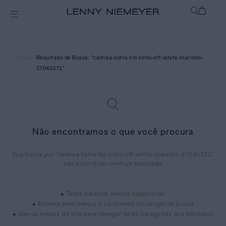
camisa-listra-fio-tinto-off-white-marinho-
Home
27040371
>
Não encontramos o que você procura
camisa-listra-fio-tinto-off-white-marinho-27040371
● Tente palavras menos específicas
● Escreva pelo menos 4 caracteres no campo de busca
● Use os menus do site para navegar pelas categorias dos produtos