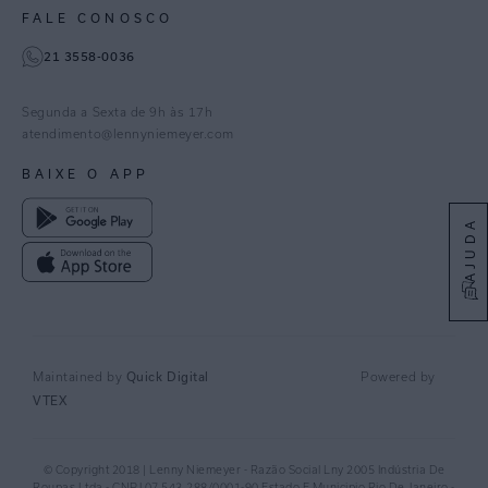
FALE CONOSCO
TikTok
21 3558-0036
Facebook
Pinterest
Segunda a Sexta de 9h às 17h
Linkedin
atendimento@lennyniemeyer.com
youtube
BAIXE O APP
Spotify
AJUDA
Quick Digital
Maintained by
Powered by
VTEX
© Copyright 2018 | Lenny Niemeyer - Razão Social Lny 2005 Indústria De
Roupas Ltda - CNPJ 07.543.288/0001-90 Estado E Municipio Rio De Janeiro -