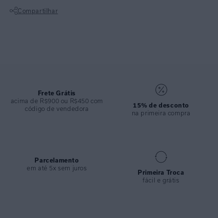
COLEÇÃO
:
Off
Compartilhar
COMPOSIÇÃO
:
74,9%poliamida 25,1%elastano
Não sei meu CEP
Frete Grátis
acima de R$900 ou R$450 com
15% de desconto
código de vendedora
na primeira compra
Parcelamento
em até 5x sem juros
Primeira Troca
fácil e grátis