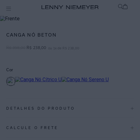
Off
Saídas de Praia / Cangas
CANGA NÓ BETON
R$
398
,
00
R$
238
,
00
ou
1
x de
R$
238
,
00
Cor
DETALHES DO PRODUTO
REF:
48000043.3256
CALCULE O FRETE
ESPECIFICAÇÕES