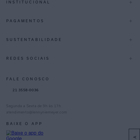
+
INSTITUCIONAL
Trocas e Devoluções
Espirito Santo
Termos de Uso
A Marca
+
PAGAMENTOS
Bahia
Perguntas Frequentes
Lojas
Pernambuco
Personal Shoppper
Multimarcas
+
SUSTENTABILIDADE
Cashback
International
Distrito Federal
Política de Privacidade
Blog Mundo Lenny
Biowear
+
REDES SOCIAIS
Goiás
Trabalhe Conosco
Feito no Brasil
Paraná
Gestão de Cookies
Instagram
FALE CONOSCO
TikTok
21 3558-0036
Facebook
Pinterest
Segunda a Sexta de 9h às 17h
Linkedin
atendimento@lennyniemeyer.com
youtube
BAIXE O APP
Spotify