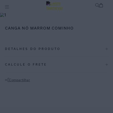
Off
Saídas de Praia / Cangas
CANGA NÓ MARROM COMINHO
DETALHES DO PRODUTO
REF:
48000066.3957
CALCULE O FRETE
ESPECIFICAÇÕES
COLEÇÃO
:
Inverno 2026
Compartilhar
COMPOSIÇÃO
:
74%poliamida 26%elastano
Não sei meu CEP