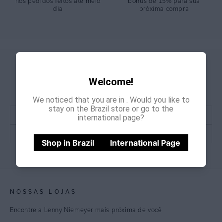
nos pedidos feitos até meio
bônus de 15% para sua
dia
próxima compra
GANHE
CADASTRE-SE E
Welcome!
15% OFF
NA PRIMEIRA COMPRA
*Cupom não acumulativo com outras promoções e descontos
We noticed that you are in
. Would you like to
stay on the Brazil store or go to the
international page?
Shop in Brazil
International Page
CADASTRE-SE
NOSSAS LOJAS
Encontre a Lenny Niemeyer mais próxima de você