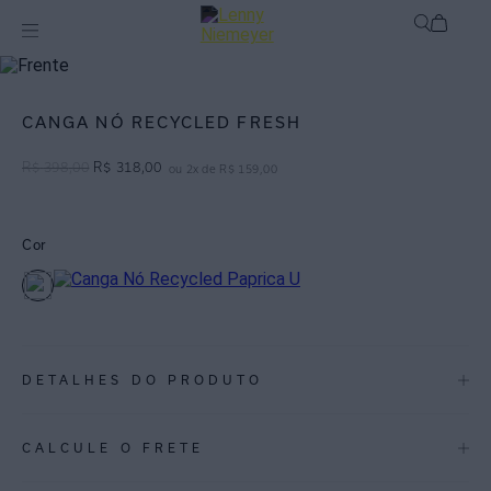
Off
Saídas de Praia / Cangas
CANGA NÓ RECYCLED FRESH
R$
398
,
00
R$
318
,
00
ou
2
x de
R$
159
,
00
Cor
DETALHES DO PRODUTO
REF:
48000026.3801
CALCULE O FRETE
ESPECIFICAÇÕES