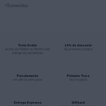
COLEÇÃO
:
Verão 2025
Compartilhar
COMPOSIÇÃO
:
74%poliamida 26%elastano
Não sei meu CEP
Frete Grátis
15% de desconto
acima de R$900 ou R$450 com
na primeira compra
código de vendedora
Parcelamento
Primeira Troca
em até 5x sem juros
fácil e grátis
Entrega Expressa
Giftback