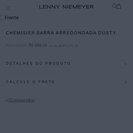
Off
Vestidos / Macacões
CHEMISIER BARRA ARREDONDADA DUSTY
R$
1
.
398
,
00
R$
698
,
00
ou
4
x de
R$
174
,
50
DETALHES DO PRODUTO
REF:
27020350.3861
CALCULE O FRETE
DUSTY: Tom de caramelo elegante que protagoniza produções que
vão do beachwear à alfaiataria.
Compartilhar
Chemisier midi em linho com viscose leve. Possui barra arredondada,
Não sei meu CEP
bolsos embutidos nas laterais e modelagem solta. Produz um visual
leve e fluido para o pós-praia ou ocasiões urbanas com elegância e
sofisticação. Perfeita opção para mulheres que apreciam o visual