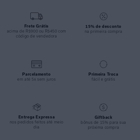
mais clássico sem deixar de ser moderno.
ESPECIFICAÇÕES
COLEÇÃO
:
Inverno 2025
Frete Grátis
15% de desconto
acima de R$900 ou R$450 com
na primeira compra
COMPOSIÇÃO
:
55% Linho 45% Viscose
código de vendedora
Parcelamento
Primeira Troca
em até 5x sem juros
fácil e grátis
Entrega Expressa
Giftback
nos pedidos feitos até meio
bônus de 15% para sua
dia
próxima compra