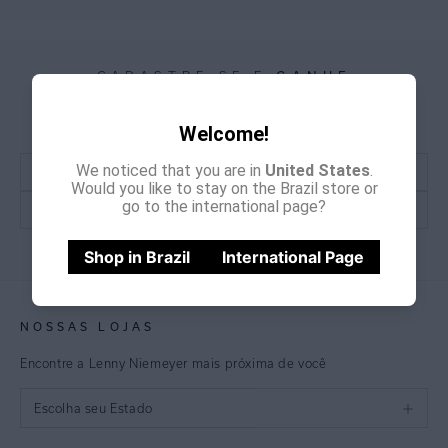
CADASTRE-SE E
GANHE
15% OFF
NA PRIMEIRA COMPRA
*Cupom não acumulativo com outras promoções e descontos
Welcome!
We noticed that you are in
United States
.
Would you like to stay on the Brazil store or
go to the international page?
CADASTRE-SE
Shop in Brazil
International Page
NOSSAS LOJAS
Encontre a Lenny Niemeyer mais próxima de você
Escolha seu Estado