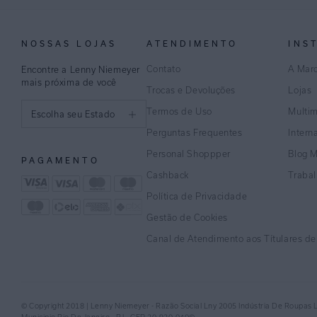
NOSSAS LOJAS
ATENDIMENTO
INS
Contato
A Mar
Encontre a Lenny Niemeyer
mais próxima de você
Trocas e Devoluções
Lojas
Termos de Uso
Multi
Escolha seu Estado
Perguntas Frequentes
Intern
São Paulo
Personal Shoppper
Blog 
PAGAMENTO
Rio de Janeiro
Cashback
Traba
Política de Privacidade
Minas Gerais
Gestão de Cookies
Espírito Santo
Canal de Atendimento aos Títulares d
Bahia
Pernambuco
© Copyright 2018 | Lenny Niemeyer - Razão Social Lny 2005 Indústria De Roupas 
Distrito Federal