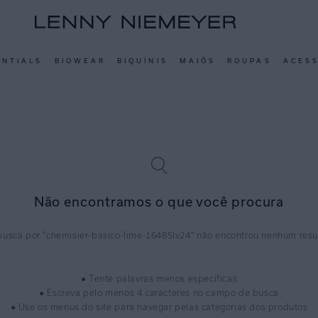
ENTIALS
BIOWEAR
BIQUÍNIS
MAIÔS
ROUPAS
ACES
Não encontramos o que você procura
chemisier-basico-lime-16485lv24
● Tente palavras menos específicas
● Escreva pelo menos 4 caracteres no campo de busca
● Use os menus do site para navegar pelas categorias dos produtos