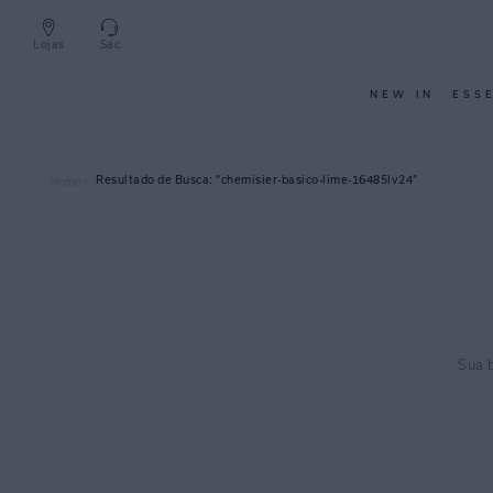
Lojas
Sac
NEW IN
ESS
chemisier-basico-lime-16485lv24
Home >