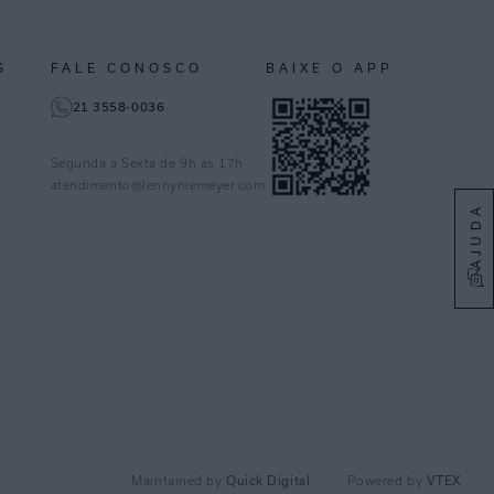
S
FALE CONOSCO
BAIXE O APP
21 3558-0036
Segunda a Sexta de 9h às 17h
atendimento@lennyniemeyer.com
AJUDA
Quick Digital
VTEX
Maintained by
Powered by