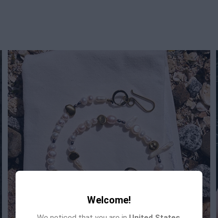
Welcome!
We noticed that you are in
United States
.