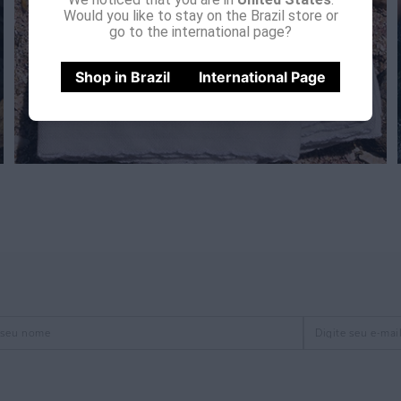
Would you like to stay on the Brazil store or
go to the international page?
Shop in Brazil
International Page