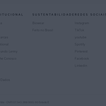
TITUCIONAL
SUSTENTABILIDADE
REDES SOCIAI
ca
Biowear
Instagram
Feito no Brasil
TikTok
marcas
youtube
ational
Spotify
Mundo Lenny
Pinterest
lhe Conosco
Facebook
Linkedin
e Dados
Ltda - CNPJ 07.543.288/0001-90 Estado E