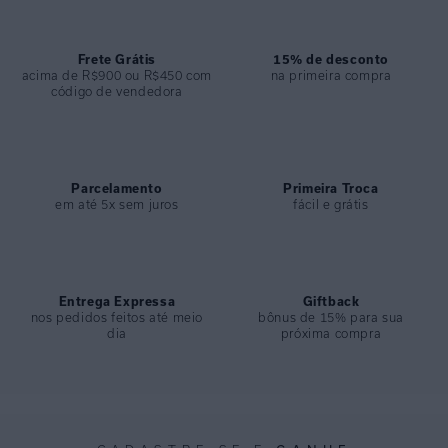
laterais garantem movimento e leveza. Ideal para ambientes resort.
Características:
• Chemisier fendas com manga feito em voil de viscose estampado
Frete Grátis
15% de desconto
• Modelagem reta com caimento fluido
acima de R$900 ou R$450 com
na primeira compra
código de vendedora
• Comprimento cropped com fendas laterais
• Mangas longas com punho e botão
• Versátil para uso como vestido ou sobreposição em ambientes
resort
Parcelamento
Primeira Troca
ESPECIFICAÇÕES
em até 5x sem juros
fácil e grátis
COLEÇÃO
:
Inverno 2026
COMPOSIÇÃO
:
100% Viscose
Entrega Expressa
Giftback
nos pedidos feitos até meio
bônus de 15% para sua
dia
próxima compra