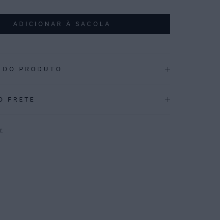
ADICIONAR À SACOLA
 DO PRODUTO
.004
O FRETE
átil e atemporal que imprime elegância às produções que
te.
r
 com viscose, possui modelo frente única com decote v e
P
o na parte posterior. Seu design propõe um visual casual
ser usado tanto em momentos formais quanto em eventos
scontraídos.
CAÇÕES
Inverno 2025