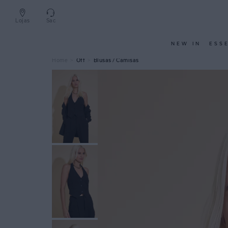
Lojas
Sac
NEW IN
ESS
Off
Blusas / Camisas