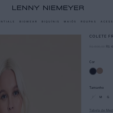
ENTIALS
BIOWEAR
BIQUÍNIS
MAIÔS
ROUPAS
ACES
COLETE F
R$
898
,
00
R$
4
Cor
Tamanho
P
M
G
Tabela de Med