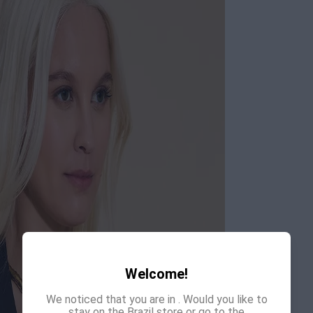
Welcome!
We noticed that you are in
. Would you like to
stay on the Brazil store or go to the