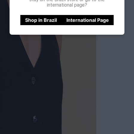
international page?
Shop in Brazil
International Page