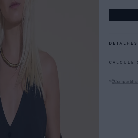
DETALHES
REF:
27040333
CALCULE 
PRETO: Cor vers
vão do dia à noi
Compartilha
Colete em linho
Não sei meu CE
detalhe de cour
chic que pode 
sociais mais de
ESPECIFI
COLEÇÃO
: