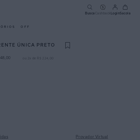
Busca
Cashback
Login
Sacola
SÓRIOS
OFF
RENTE ÚNICA PRETO
48
,
00
ou
2
x de
R$
224
,
00
idas
Provador Virtual