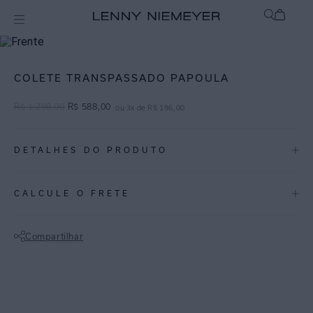
Off
Roupas
COLETE TRANSPASSADO PAPOULA
R$
1
.
298
,
00
R$
588
,
00
ou
3
x de
R$
196
,
00
DETALHES DO PRODUTO
REF:
27010033.3762
CALCULE O FRETE
Papoula: Papoula é um vermelho vibrante que ilumina as produções
com elegância.
Compartilhar
Colete fendas em tom vermelho vibrante, feito em viscose com linho,
Não sei meu CEP
com decote em V e recorte nas laterais. O colete de alfaiataria traz
modernidade às produções, sendo ótima opção para dias mais
quentes de trabalho.