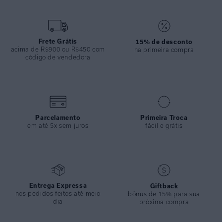
ESPECIFICAÇÕES
COLEÇÃO
:
Inverno 2024
COMPOSIÇÃO
:
100% Viscose
Frete Grátis
15% de desconto
acima de R$900 ou R$450 com
na primeira compra
código de vendedora
Parcelamento
Primeira Troca
em até 5x sem juros
fácil e grátis
Entrega Expressa
Giftback
nos pedidos feitos até meio
bônus de 15% para sua
dia
próxima compra