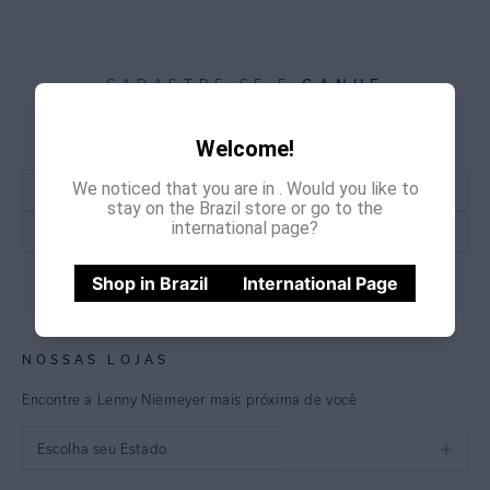
GANHE
CADASTRE-SE E
15% OFF
NA PRIMEIRA COMPRA
*Cupom não acumulativo com outras promoções e descontos
Welcome!
We noticed that you are in
. Would you like to
stay on the Brazil store or go to the
international page?
CADASTRE-SE
Shop in Brazil
International Page
NOSSAS LOJAS
Encontre a Lenny Niemeyer mais próxima de você
Escolha seu Estado