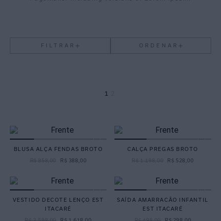
FILTRAR
ORDENAR
1
2
BLUSA ALÇA FENDAS BROTO
CALÇA PREGAS BROTO
R$
858
,
00
R$
388
,
00
R$
1
.
198
,
00
R$
528
,
00
VESTIDO DECOTE LENÇO EST
SAÍDA AMARRACÃO INFANTIL
ITACARÉ
EST ITACARÉ
R$
3
.
598
,
00
R$
1
.
618
,
00
R$
498
,
00
R$
298
,
00