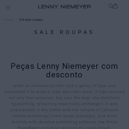
i24-sale-roupas
SALE ROUPAS
Peças Lenny Niemeyer com
desconto
when an unknown printer took a galley of type and
scrambled it to make a type specimen book. It has survived
not only five centuries, but also the leap into electronic
typesetting, remaining essentially unchanged. It was
popularised in the 1960s with the release of Letraset
sheets containing Lorem Ipsum passages, and more
recently with desktop publishing software like Aldus
PageMaker including versions of Lorem Ipsum.