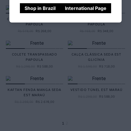
Shop in Brazil
International Page
CALÇA COMFORT MOLETINHO
CALÇA CÓS ELÁSTICO
PAPOULA
PAPOULA
R$
578
,
00
R$
268
,
00
R$
768
,
00
R$
348
,
00
COLETE TRANSPASSADO
CALÇA CLÁSSICA SEDA EST
PAPOULA
GLICÍNIA
R$
1
.
298
,
00
R$
588
,
00
R$
1
.
598
,
00
R$
718
,
00
KAFTAN FENDA MANGA SEDA
VESTIDO TÚNEL EST MARAÚ
EST MARAÚ
R$
1
.
298
,
00
R$
588
,
00
R$
3
.
398
,
00
R$
2
.
678
,
00
1
2