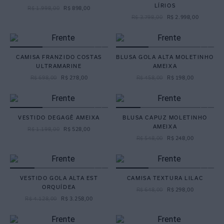
LÍRIOS
R$
1
.
998
,
00
R$
898
,
00
R$
3
.
798
,
00
R$
2
.
998
,
00
CAMISA FRANZIDO COSTAS
BLUSA GOLA ALTA MOLETINHO
ULTRAMARINE
AMEIXA
R$
698
,
00
R$
278
,
00
R$
458
,
00
R$
198
,
00
VESTIDO DEGAGÊ AMEIXA
BLUSA CAPUZ MOLETINHO
AMEIXA
R$
1
.
198
,
00
R$
528
,
00
R$
548
,
00
R$
248
,
00
VESTIDO GOLA ALTA EST
CAMISA TEXTURA LILAC
ORQUÍDEA
R$
648
,
00
R$
298
,
00
R$
4
.
128
,
00
R$
3
.
258
,
00