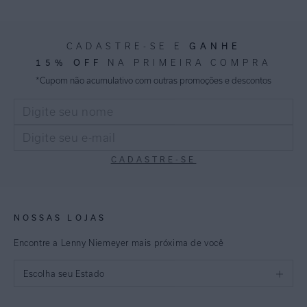
Estampas Exclusivas:
Florais e abstratos únicos que adicionam personalidade a
CADASTRE-SE E
GANHE
qualquer look.
15% OFF
NA PRIMEIRA COMPRA
Cores Vibrantes:
*Cupom não acumulativo com outras promoções e descontos
Paleta de cores pensada para coordenar com nossas
estampas.
Explore nossa coleção e aproveite a oportunidade de
adquirir produtos que combinam estilo e elegância com
preços especiais.
CADASTRE-SE
Renove seu guarda-roupa com peças inesquecíveis
NOSSAS LOJAS
Encontre a Lenny Niemeyer mais próxima de você
Escolha seu Estado
São Paulo