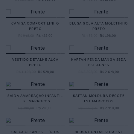
CAMISA COMFORT LINHO
BLUSA GOLA ALTA MOLETINHO
PRETO
PRETO
R$
948
,
00
R$
428
,
00
R$
458
,
00
R$
198
,
00
VESTIDO DETALHE ALÇA
KAFTAN FENDA MANGA SEDA
PRETO
EST AGNES
R$
1
.
198
,
00
R$
528
,
00
R$
3
.
398
,
00
R$
2
.
678
,
00
SAÍDA AMARRAÇÃO INFANTIL
KAFTAN MOLDURA DECOTE
EST MARROCOS
EST MARROCOS
R$
498
,
00
R$
298
,
00
R$
3
.
698
,
00
R$
2
.
918
,
00
CALÇA CLEAN EST LÍRIOS
BLUSA PONTAS SEDA EST