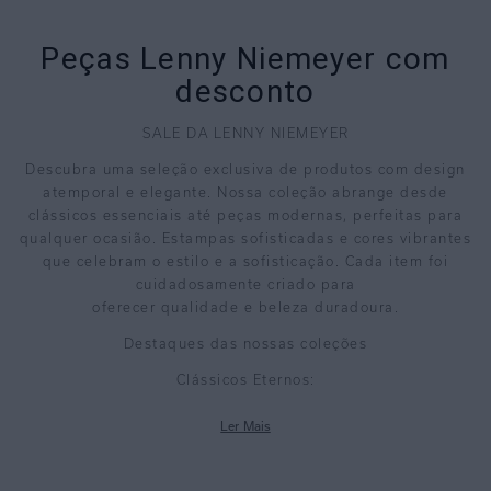
Peças Lenny Niemeyer com
desconto
SALE DA LENNY NIEMEYER
Descubra uma seleção exclusiva de produtos com design
atemporal e elegante. Nossa coleção abrange desde
clássicos essenciais até peças modernas, perfeitas para
qualquer ocasião. Estampas sofisticadas e cores vibrantes
que celebram o estilo e a sofisticação. Cada item foi
cuidadosamente criado para
oferecer qualidade e beleza duradoura.
Destaques das nossas coleções
Clássicos Eternos:
Peças que nunca saem de moda, ideais para qualquer
guarda-roupa.
Ler Mais
Itens Modernos e Elegantes:
Design atual que traz um toque de contemporaneidade.