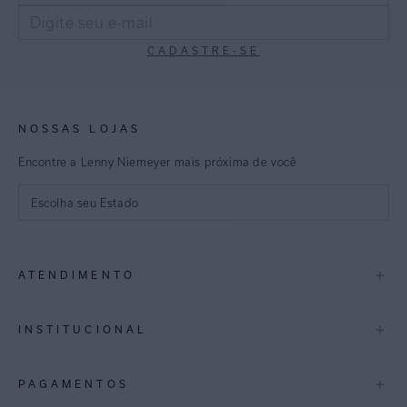
CADASTRE-SE
NOSSAS LOJAS
Encontre a Lenny Niemeyer mais próxima de você
Escolha seu Estado
São Paulo
+
ATENDIMENTO
Rio de Janeiro
Minas Gerais
Contato
+
INSTITUCIONAL
Trocas e Devoluções
Espirito Santo
Termos de Uso
A Marca
+
PAGAMENTOS
Bahia
Perguntas Frequentes
Lojas