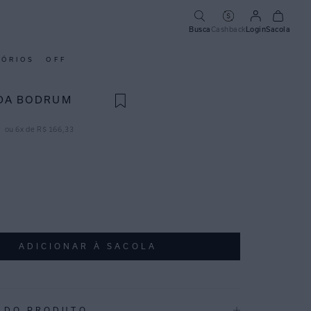
Busca
Cashback
Login
Sacola
SÓRIOS
OFF
DA BODRUM
ou
6
x de
R$
166
,
33
ADICIONAR À SACOLA
 DO PRODUTO