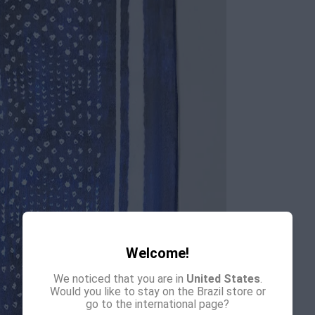
Welcome!
We noticed that you are in
United States
.
Would you like to stay on the Brazil store or
go to the international page?