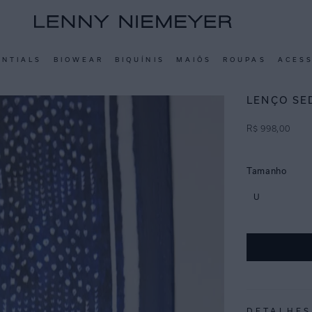
ENTIALS
BIOWEAR
BIQUÍNIS
MAIÔS
ROUPAS
ACES
LENÇO SE
R$
998
,
00
Tamanho
U
DETALHES