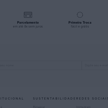
Parcelamento
Primeira Troca
em até 8x sem juros
fácil e grátis
TITUCIONAL
SUSTENTABILIDADE
REDES SOCIAI
ca
Biowear
Instagram