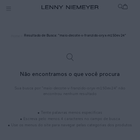
maio-decote-v-franzido-oryx-m150ev24
Home >
Não encontramos o que você procura
maio-decote-v-franzido-oryx-m150ev24
● Tente palavras menos específicas
● Escreva pelo menos 4 caracteres no campo de busca
● Use os menus do site para navegar pelas categorias dos produtos