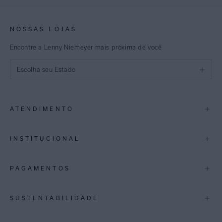
NOSSAS LOJAS
Encontre a Lenny Niemeyer mais próxima de você
Escolha seu Estado
São Paulo
+
ATENDIMENTO
Rio de Janeiro
Minas Gerais
Contato
+
INSTITUCIONAL
Trocas e Devoluções
Espirito Santo
Termos de Uso
A Marca
+
PAGAMENTOS
Bahia
Perguntas Frequentes
Lojas
Pernambuco
Personal Shoppper
Multimarcas
+
SUSTENTABILIDADE
Cashback
International
Distrito Federal
Política de Privacidade
Blog Mundo Lenny
Biowear