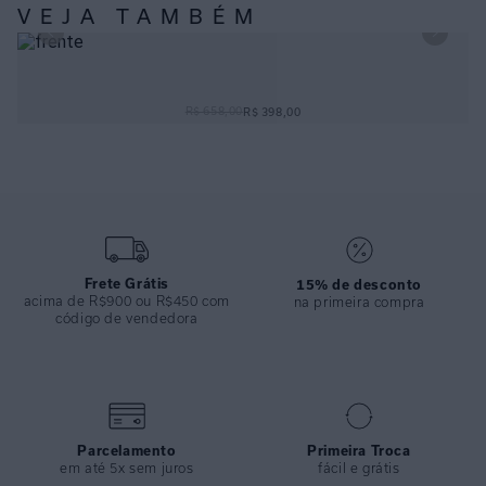
produções balneares de impacto.
VEJA TAMBÉM
ESPECIFICAÇÕES
COLEÇÃO
:
Desfile 2026
MAIÔ RETO DECOTE COSTAS CEDRO
R$ 658,00
R$ 398,00
COMPOSIÇÃO
:
82% Poliamida 18%elastano
Frete Grátis
15% de desconto
acima de R$900 ou R$450 com
na primeira compra
código de vendedora
Parcelamento
Primeira Troca
em até 5x sem juros
fácil e grátis