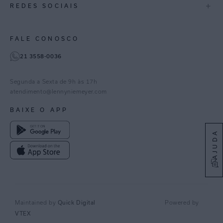
+
REDES SOCIAIS
Goiás
Trabalhe Conosco
Feito no Brasil
Paraná
Gestão de Cookies
Instagram
FALE CONOSCO
TikTok
21 3558-0036
Facebook
Pinterest
Segunda a Sexta de 9h às 17h
Linkedin
atendimento@lennyniemeyer.com
youtube
BAIXE O APP
Spotify
AJUDA
Quick Digital
Maintained by
Powered by
VTEX