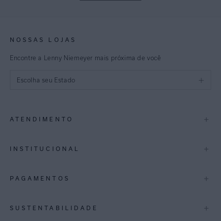
NOSSAS LOJAS
Encontre a Lenny Niemeyer mais próxima de você
Escolha seu Estado
São Paulo
+
ATENDIMENTO
Rio de Janeiro
Minas Gerais
Contato
+
INSTITUCIONAL
Trocas e Devoluções
Espirito Santo
Termos de Uso
A Marca
+
PAGAMENTOS
Bahia
Perguntas Frequentes
Lojas
Pernambuco
Personal Shoppper
Multimarcas
+
SUSTENTABILIDADE
Cashback
International
Distrito Federal