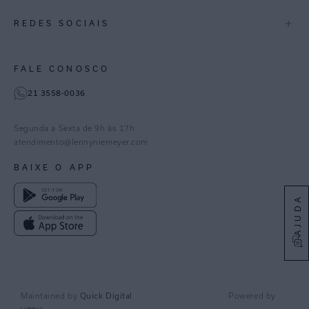
Política de Privacidade
Blog Mundo Lenny
Biowear
+
REDES SOCIAIS
Goiás
Trabalhe Conosco
Feito no Brasil
Paraná
Gestão de Cookies
Instagram
FALE CONOSCO
TikTok
21 3558-0036
Facebook
Pinterest
Segunda a Sexta de 9h às 17h
Linkedin
atendimento@lennyniemeyer.com
youtube
BAIXE O APP
Spotify
AJUDA
Quick Digital
Maintained by
Powered by