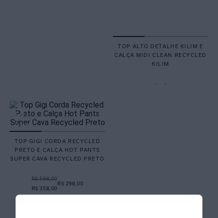
TOP ALTO DETALHE KILIM E
CALÇA MIDI CLEAN RECYCLED
KILIM
-
-
TOP GIGI CORDA RECYCLED
PRETO E CALÇA HOT PANTS
SUPER CAVA RECYCLED PRETO
R$ 598,00
R$ 298,00
R$ 358,00