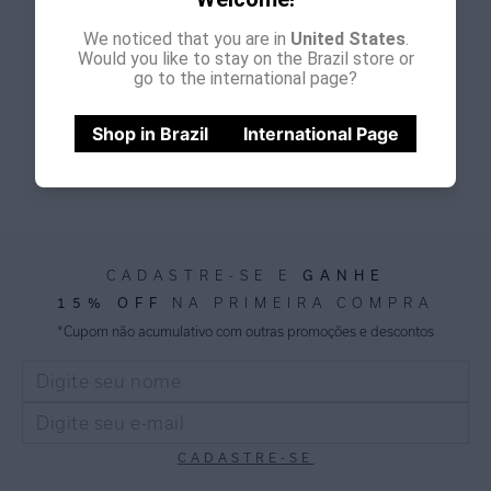
We noticed that you are in
United States
.
Would you like to stay on the Brazil store or
go to the international page?
Shop in Brazil
International Page
Ler Mais
GANHE
CADASTRE-SE E
15% OFF
NA PRIMEIRA COMPRA
*Cupom não acumulativo com outras promoções e descontos
CADASTRE-SE