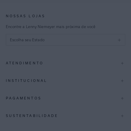
NOSSAS LOJAS
Encontre a Lenny Niemeyer mais próxima de você
Escolha seu Estado
São Paulo
+
ATENDIMENTO
Rio de Janeiro
Minas Gerais
Contato
+
INSTITUCIONAL
Trocas e Devoluções
Espirito Santo
Termos de Uso
A Marca
+
PAGAMENTOS
Bahia
Perguntas Frequentes
Lojas
Pernambuco
Personal Shoppper
Multimarcas
+
SUSTENTABILIDADE
Cashback
International
Distrito Federal
Política de Privacidade
Blog Mundo Lenny
Biowear