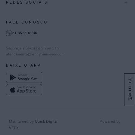
+
REDES SOCIAIS
Goiás
Trabalhe Conosco
Feito no Brasil
Paraná
Gestão de Cookies
Instagram
FALE CONOSCO
TikTok
21 3558-0036
Facebook
Pinterest
Segunda a Sexta de 9h às 17h
Linkedin
atendimento@lennyniemeyer.com
youtube
BAIXE O APP
Spotify
AJUDA
Quick Digital
Maintained by
Powered by
VTEX