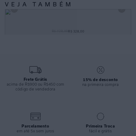
• Modelagem mini levemente em “A”.
VEJA TAMBÉM
• Cós invisível com fechamento por zíper posterior.
• Caimento estruturado que valoriza a silhueta.
• Perfeita para composições contemporâneas com sofisticação.
MINI SAIA CLEAN PRETO
R$ 728,00
R$ 328,00
ESPECIFICAÇÕES
COLEÇÃO
:
Inverno 2026
COMPOSIÇÃO
:
70%viscose 30%linho
Frete Grátis
15% de desconto
acima de R$900 ou R$450 com
na primeira compra
código de vendedora
Parcelamento
Primeira Troca
em até 5x sem juros
fácil e grátis