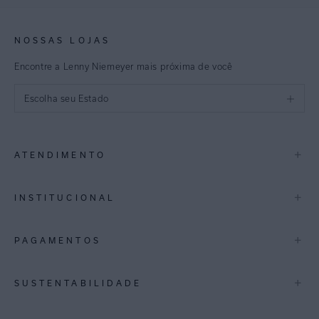
NOSSAS LOJAS
Encontre a Lenny Niemeyer mais próxima de você
Escolha seu Estado
São Paulo
+
ATENDIMENTO
Rio de Janeiro
Minas Gerais
Contato
+
INSTITUCIONAL
Trocas e Devoluções
Espirito Santo
Termos de Uso
A Marca
+
PAGAMENTOS
Bahia
Perguntas Frequentes
Lojas
Pernambuco
Personal Shoppper
Multimarcas
+
SUSTENTABILIDADE
Cashback
International
Distrito Federal
Política de Privacidade
Blog Mundo Lenny
Biowear