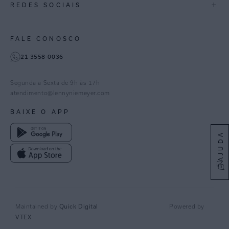
+
REDES SOCIAIS
Goiás
Trabalhe Conosco
Feito no Brasil
Paraná
Gestão de Cookies
Instagram
FALE CONOSCO
TikTok
21 3558-0036
Facebook
Pinterest
Segunda a Sexta de 9h às 17h
Linkedin
atendimento@lennyniemeyer.com
youtube
BAIXE O APP
Spotify
AJUDA
Maintained by
Quick Digital
Powered by
VTEX