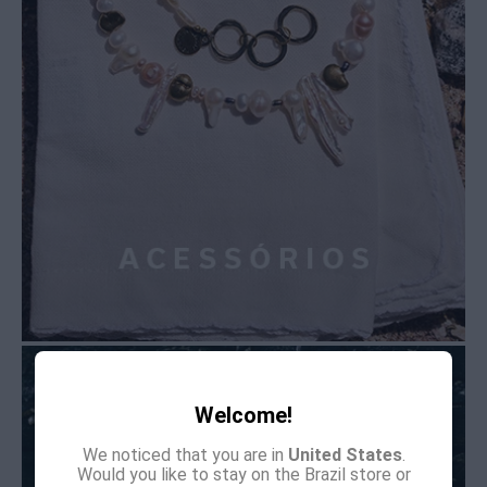
Welcome!
We noticed that you are in
United States
.
Would you like to stay on the Brazil store or