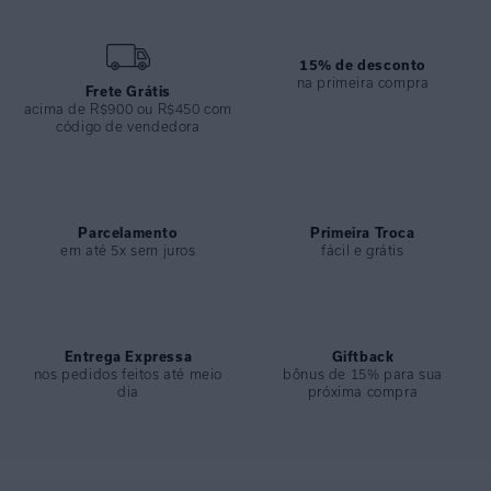
produções de verão com delicadeza.
Características:
• Regata decote U feita em voil de viscose estampado
15% de desconto
• Modelagem quadrada com alças finas
na primeira compra
Frete Grátis
• Decote em “U” que valoriza o colo
acima de R$900 ou R$450 com
• Barra levemente assimétrica e arredondada
código de vendedora
• Ideal para composições leves e femininas no verão
ESPECIFICAÇÕES
COLEÇÃO
:
Inverno 2026
Parcelamento
Primeira Troca
em até 5x sem juros
fácil e grátis
COMPOSIÇÃO
:
100% Viscose
Entrega Expressa
Giftback
nos pedidos feitos até meio
bônus de 15% para sua
dia
próxima compra