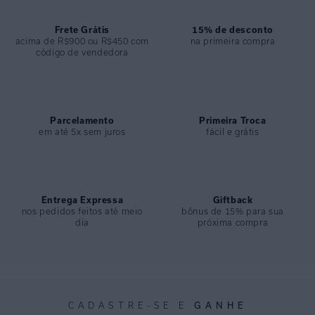
ESPECIFICAÇÕES
COLEÇÃO
:
Inverno 2026
Frete Grátis
15% de desconto
acima de R$900 ou R$450 com
na primeira compra
COMPOSIÇÃO
:
90% Poliamida 10% Elastano
código de vendedora
Parcelamento
Primeira Troca
em até 5x sem juros
fácil e grátis
Entrega Expressa
Giftback
nos pedidos feitos até meio
bônus de 15% para sua
dia
próxima compra
GANHE
CADASTRE-SE E