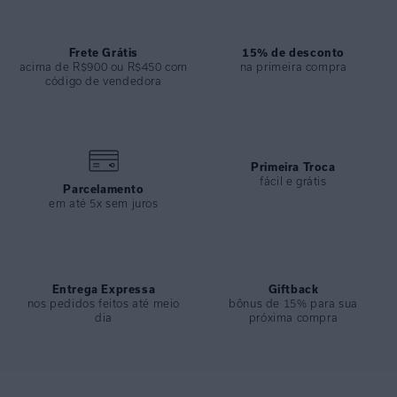
tecido no cós para ajuste;
- O comprimento elegante e o caimento fluido fazem da peça uma
escolha versátil para produções que vão da praia ao passeio pela
Frete Grátis
15% de desconto
cidade.
acima de R$900 ou R$450 com
na primeira compra
código de vendedora
ESPECIFICAÇÕES
COLEÇÃO
:
Verão 2026
COMPOSIÇÃO
:
75%viscose 25% Linho
Primeira Troca
fácil e grátis
Parcelamento
em até 5x sem juros
Entrega Expressa
Giftback
nos pedidos feitos até meio
bônus de 15% para sua
dia
próxima compra