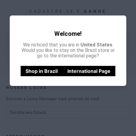
GANHE
CADASTRE-SE E
15% OFF
NA PRIMEIRA COMPRA
*Cupom não acumulativo com outras promoções e descontos
Welcome!
We noticed that you are in
United States
.
Would you like to stay on the Brazil store or
go to the international page?
CADASTRE-SE
Shop in Brazil
International Page
NOSSAS LOJAS
Encontre a Lenny Niemeyer mais próxima de você
Escolha seu Estado
São Paulo