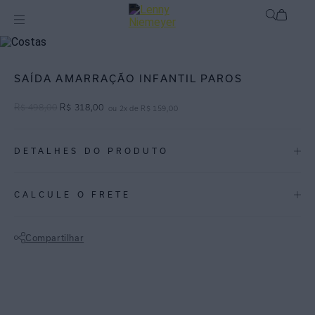
Off
Infantil
SAÍDA AMARRAÇÃO INFANTIL PAROS
R$
498
,
00
R$
318
,
00
ou
2
x de
R$
159
,
00
DETALHES DO PRODUTO
REF:
09090004.3806
CALCULE O FRETE
Paros: Inspirada num destino de férias na Grécia, a estampa Paros é
um clássico geométrico de fundo off e azul-marinho.
Compartilhar
Saída de praia infantil em viscose com linho leve e viés do próprio
Não sei meu CEP
tecido para amarração. Sublime para o pós-praia, proporcionando
conforto e praticidade para as crianças que adoram um toque de
aconchego.