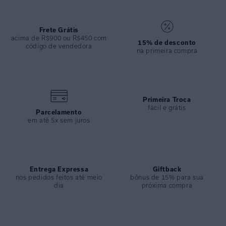
ESPECIFICAÇÕES
COLEÇÃO
:
Verão 2025
Frete Grátis
acima de R$900 ou R$450 com
COMPOSIÇÃO
:
75%viscose 25% Linho
15% de desconto
código de vendedora
na primeira compra
Primeira Troca
fácil e grátis
Parcelamento
em até 5x sem juros
Entrega Expressa
Giftback
nos pedidos feitos até meio
bônus de 15% para sua
dia
próxima compra