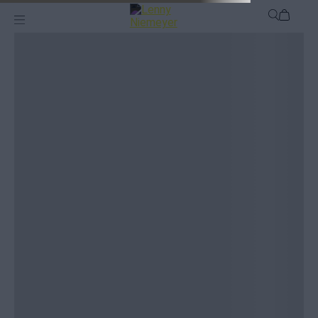
saida-transpasse-mandarim-27060016
Home >
Não encontramos o que você procura
saida-transpasse-mandarim-27060016
● Tente palavras menos específicas
● Escreva pelo menos 4 caracteres no campo de busca
● Use os menus do site para navegar pelas categorias dos produtos