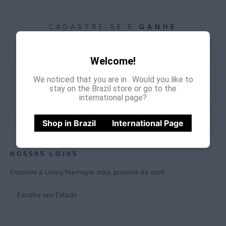
GANHE
CADASTRE-SE E
15% OFF
NA PRIMEIRA COMPRA
*Cupom não acumulativo com outras promoções e descontos
Welcome!
We noticed that you are in
. Would you like to
stay on the Brazil store or go to the
international page?
CADASTRE-SE
Shop in Brazil
International Page
NOSSAS LOJAS
Encontre a Lenny Niemeyer mais próxima de você
Escolha seu Estado
São Paulo