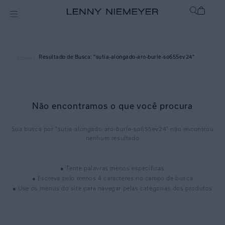
sutia-alongado-aro-burle-so655ev24
Home >
Não encontramos o que você procura
sutia-alongado-aro-burle-so655ev24
● Tente palavras menos específicas
● Escreva pelo menos 4 caracteres no campo de busca
● Use os menus do site para navegar pelas categorias dos produtos