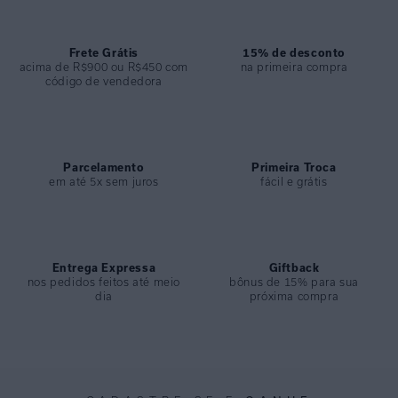
ESPECIFICAÇÕES
COLEÇÃO
:
Alto Verão 2022
COMPOSIÇÃO
Frete Grátis
:
84% Poliamida 16% Elastano
15% de desconto
acima de R$900 ou R$450 com
na primeira compra
código de vendedora
Parcelamento
Primeira Troca
em até 5x sem juros
fácil e grátis
Entrega Expressa
Giftback
nos pedidos feitos até meio
bônus de 15% para sua
dia
próxima compra