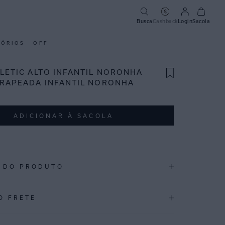
Busca
Cashback
Login
Sacola
SÓRIOS
OFF
HLETIC ALTO INFANTIL NORONHA
DRAPEADA INFANTIL NORONHA
ADICIONAR À SACOLA
 DO PRODUTO
24.3715_CA396EAV24.3715
O FRETE
ndo de linho, Noronha é uma estampa de balneário com
orais aquarelados.