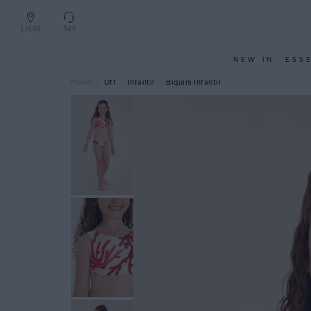
Lojas
Sac
NEW IN
ESS
Off
Infantil
Biquini Infantil