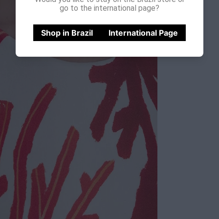
go to the international page?
Shop in Brazil
International Page