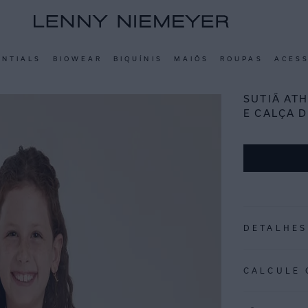
ENTIALS
BIOWEAR
BIQUÍNIS
MAIÔS
ROUPAS
ACES
SUTIÃ AT
E CALÇA 
DETALHES
REF:
SO560EAV
CALCULE 
NORONHA: Em fu
a presença de c