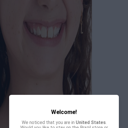
Welcome!
We noticed that you are in
United States
.
Would you like to stay on the Brazil store or