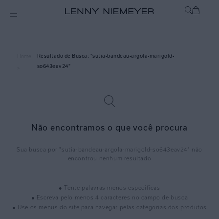
sutia-bandeau-argola-marigold-
Home
so643eav24
>
Não encontramos o que você procura
sutia-bandeau-argola-marigold-so643eav24
● Tente palavras menos específicas
● Escreva pelo menos 4 caracteres no campo de busca
● Use os menus do site para navegar pelas categorias dos produtos