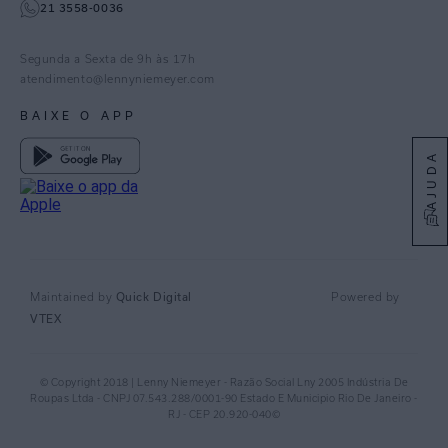
21 3558-0036
Facebook
Pinterest
Segunda a Sexta de 9h às 17h
Linkedin
atendimento@lennyniemeyer.com
youtube
BAIXE O APP
Spotify
AJUDA
Quick Digital
Maintained by
Powered by
VTEX
© Copyright 2018 | Lenny Niemeyer - Razão Social Lny 2005 Indústria De
Roupas Ltda - CNPJ 07.543.288/0001-90 Estado E Municipio Rio De Janeiro -
RJ - CEP 20.920-040©