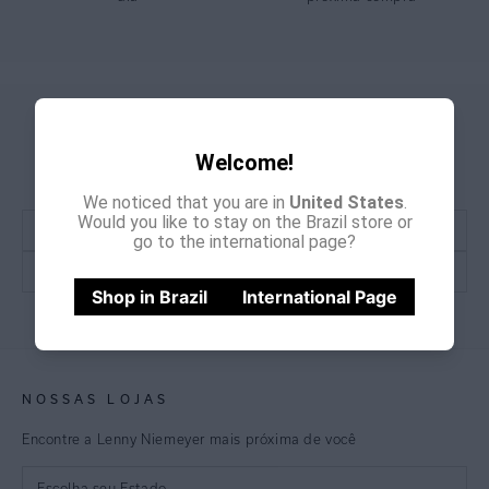
GANHE
CADASTRE-SE E
15% OFF
NA PRIMEIRA COMPRA
Welcome!
*Cupom não acumulativo com outras promoções e descontos
We noticed that you are in
United States
.
Would you like to stay on the Brazil store or
go to the international page?
Shop in Brazil
International Page
CADASTRE-SE
NOSSAS LOJAS
Encontre a Lenny Niemeyer mais próxima de você
Escolha seu Estado