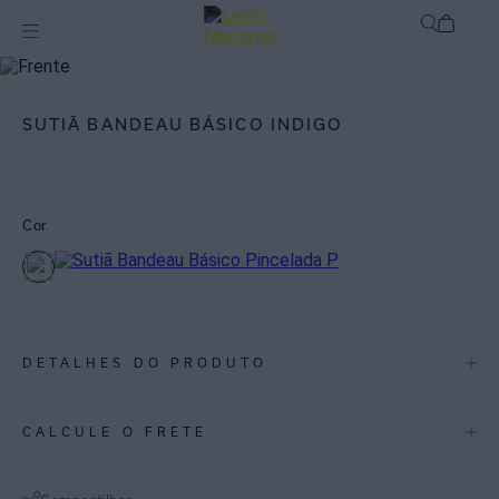
mix-and-match
Top
SUTIÃ BANDEAU BÁSICO INDIGO
Cor
DETALHES DO PRODUTO
REF:
SO144EBZ.2689
CALCULE O FRETE
Sutiã bandeau básico com amarração atrás. Lycra com proteção UV
FPU 50+.