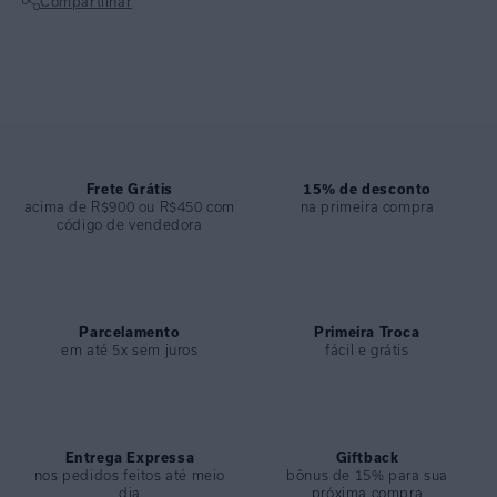
Compartilhar
ESPECIFICAÇÕES
Não sei meu CEP
COLEÇÃO
:
Off
COMPOSIÇÃO
:
84% Poliamida 16% Elastano
Frete Grátis
15% de desconto
acima de R$900 ou R$450 com
na primeira compra
código de vendedora
Parcelamento
Primeira Troca
em até 5x sem juros
fácil e grátis
Entrega Expressa
Giftback
nos pedidos feitos até meio
bônus de 15% para sua
dia
próxima compra