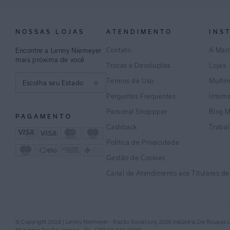
NOSSAS LOJAS
ATENDIMENTO
INS
Contato
A Mar
Encontre a Lenny Niemeyer
mais próxima de você
Trocas e Devoluções
Lojas
Termos de Uso
Multi
Escolha seu Estado
Perguntas Frequentes
Intern
São Paulo
Personal Shoppper
Blog 
PAGAMENTO
Rio de Janeiro
Cashback
Traba
Política de Privacidade
Minas Gerais
Gestão de Cookies
Espírito Santo
Canal de Atendimento aos Títulares d
Bahia
Pernambuco
© Copyright 2018 | Lenny Niemeyer - Razão Social Lny 2005 Indústria De Roupas 
Distrito Federal