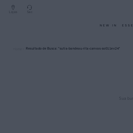
Lojas
Sac
NEW IN
ESS
sutia-bandeau-rita-canvas-so011ev24
Home >