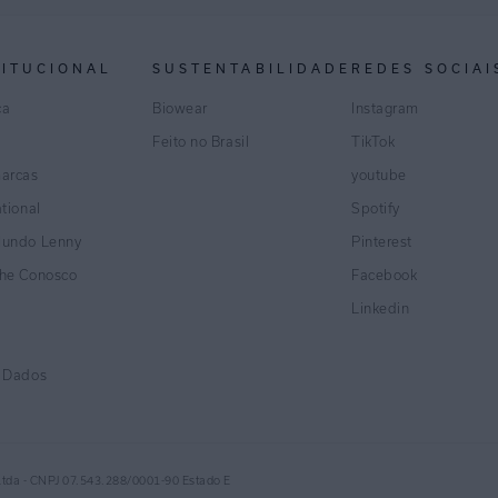
TITUCIONAL
SUSTENTABILIDADE
REDES SOCIAI
ca
Biowear
Instagram
Feito no Brasil
TikTok
marcas
youtube
ational
Spotify
Mundo Lenny
Pinterest
lhe Conosco
Facebook
Linkedin
e Dados
Ltda - CNPJ 07.543.288/0001-90 Estado E