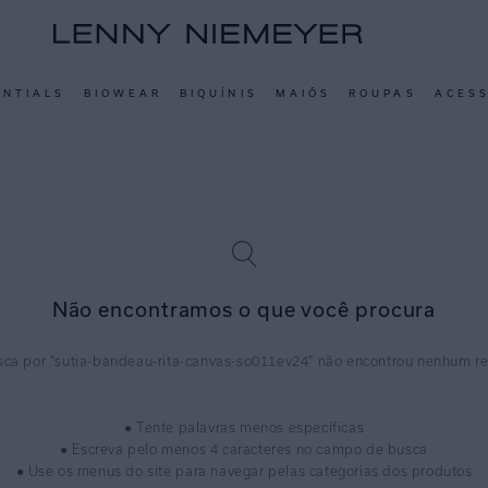
ENTIALS
BIOWEAR
BIQUÍNIS
MAIÔS
ROUPAS
ACES
Não encontramos o que você procura
sutia-bandeau-rita-canvas-so011ev24
● Tente palavras menos específicas
● Escreva pelo menos 4 caracteres no campo de busca
● Use os menus do site para navegar pelas categorias dos produtos