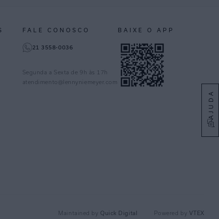
S
FALE CONOSCO
BAIXE O APP
21 3558-0036
Segunda a Sexta de 9h às 17h
atendimento@lennyniemeyer.com
AJUDA
Quick Digital
VTEX
Maintained by
Powered by