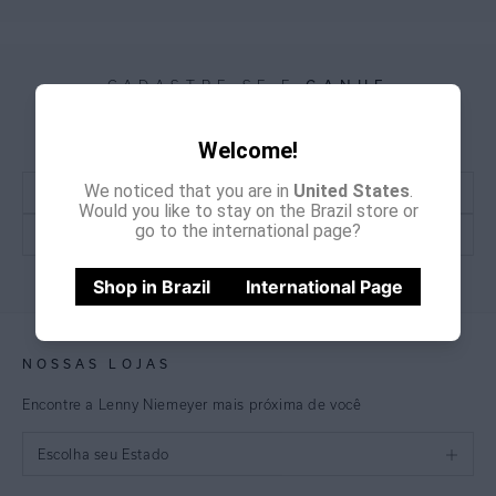
GANHE
CADASTRE-SE E
15% OFF
NA PRIMEIRA COMPRA
*Cupom não acumulativo com outras promoções e descontos
Welcome!
We noticed that you are in
United States
.
Would you like to stay on the Brazil store or
go to the international page?
CADASTRE-SE
Shop in Brazil
International Page
NOSSAS LOJAS
Encontre a Lenny Niemeyer mais próxima de você
Escolha seu Estado