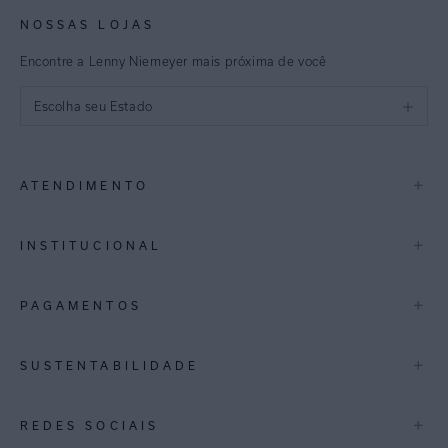
NOSSAS LOJAS
Encontre a Lenny Niemeyer mais próxima de você
Escolha seu Estado
São Paulo
+
ATENDIMENTO
Rio de Janeiro
Minas Gerais
Contato
+
INSTITUCIONAL
Trocas e Devoluções
Espirito Santo
Termos de Uso
A Marca
+
PAGAMENTOS
Bahia
Perguntas Frequentes
Lojas
Pernambuco
Personal Shoppper
Multimarcas
+
SUSTENTABILIDADE
Cashback
International
Distrito Federal
Política de Privacidade
Blog Mundo Lenny
Biowear
+
REDES SOCIAIS
Goiás
Trabalhe Conosco
Feito no Brasil