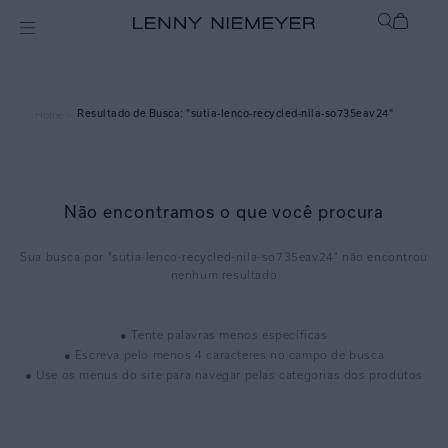
sutia-lenco-recycled-nila-so735eav24
Home >
Não encontramos o que você procura
sutia-lenco-recycled-nila-so735eav24
● Tente palavras menos específicas
● Escreva pelo menos 4 caracteres no campo de busca
● Use os menus do site para navegar pelas categorias dos produtos