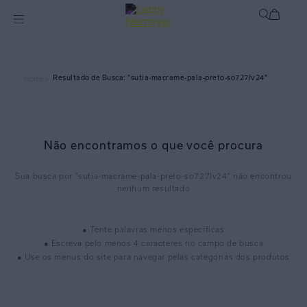
sutia-macrame-pala-preto-so727lv24
Home >
Não encontramos o que você procura
sutia-macrame-pala-preto-so727lv24
● Tente palavras menos específicas
● Escreva pelo menos 4 caracteres no campo de busca
● Use os menus do site para navegar pelas categorias dos produtos