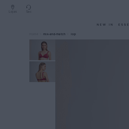
Lojas
Sac
NEW IN
ESS
mix-and-match
Top