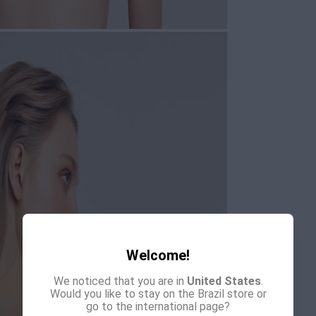
COMPOSI
Welcome!
We noticed that you are in
United States
.
Would you like to stay on the Brazil store or
go to the international page?