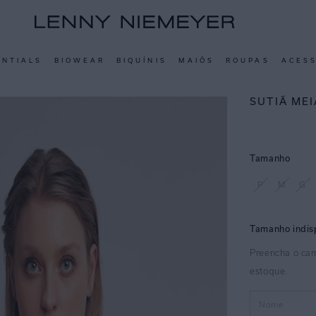
ENTIALS
BIOWEAR
BIQUÍNIS
MAIÔS
ROUPAS
ACES
SUTIÃ ME
Tamanho
P
M
G