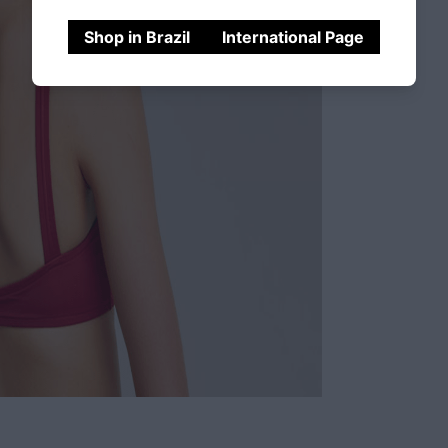
Shop in Brazil
International Page