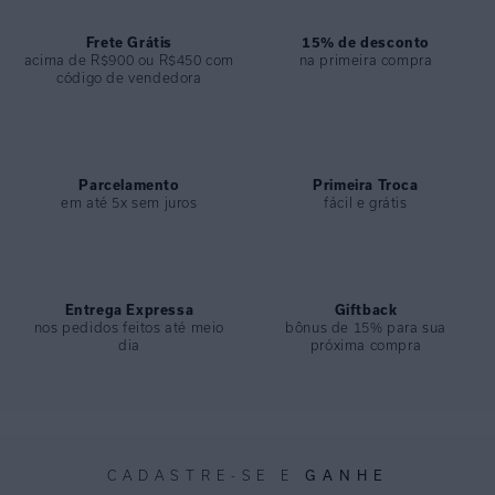
COLEÇÃO
:
Verão 2021
COMPOSIÇÃO
Frete Grátis
:
84% Poliamida 16% Elastano
15% de desconto
acima de R$900 ou R$450 com
na primeira compra
código de vendedora
Parcelamento
Primeira Troca
em até 5x sem juros
fácil e grátis
Entrega Expressa
Giftback
nos pedidos feitos até meio
bônus de 15% para sua
dia
próxima compra
GANHE
CADASTRE-SE E