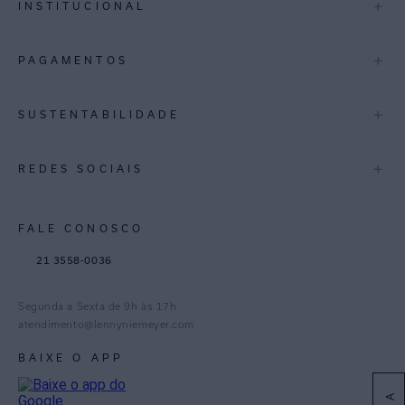
+
INSTITUCIONAL
Trocas e Devoluções
Espirito Santo
Termos de Uso
A Marca
+
PAGAMENTOS
Bahia
Perguntas Frequentes
Lojas
Pernambuco
Personal Shoppper
Multimarcas
+
SUSTENTABILIDADE
Cashback
International
Distrito Federal
Política de Privacidade
Blog Mundo Lenny
Biowear
+
REDES SOCIAIS
Goiás
Trabalhe Conosco
Feito no Brasil
Paraná
Gestão de Cookies
Instagram
FALE CONOSCO
TikTok
21 3558-0036
Facebook
Pinterest
Segunda a Sexta de 9h às 17h
Linkedin
atendimento@lennyniemeyer.com
youtube
BAIXE O APP
Spotify