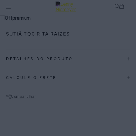
mix-and-match
Top
SUTIÃ TQC RITA RAIZES
DETALHES DO PRODUTO
REF:
SO396EV21.2946
CALCULE O FRETE
ESPECIFICAÇÕES
COLEÇÃO
:
Verão 2021
Compartilhar
COMPOSIÇÃO
:
84% Poliamida 16% Elastano
Não sei meu CEP