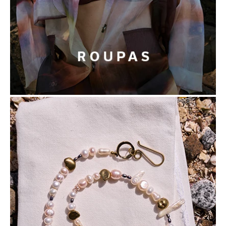
Welcome!
We noticed that you are in
United States
.
Would you like to stay on the Brazil store or
go to the international page?
Shop in Brazil
International Page